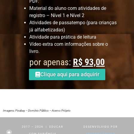
PDF.
Material do aluno com atividades de
registro – Nível 1 e Nível 2
Atividades de passatempo (para crianças
já alfabetizadas)
Atividade para prática de leitura
Vídeo extra com informações sobre o
livro.
por apenas:
R$ 93,00
Clique aqui para adquirir
Imagens: Pixabay – Domínio Público – Acervo Próprio
2017 – 2026 | EDUCAR
DESENVOLVIDO POR
COM SAPIÊNCIA
TRACERT DESIGN