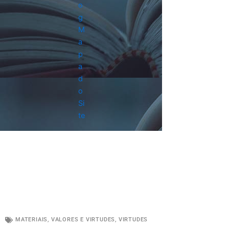
o
g
M
a
p
a
d
o
Si
te
MATERIAIS
,
VALORES E VIRTUDES
,
VIRTUDES