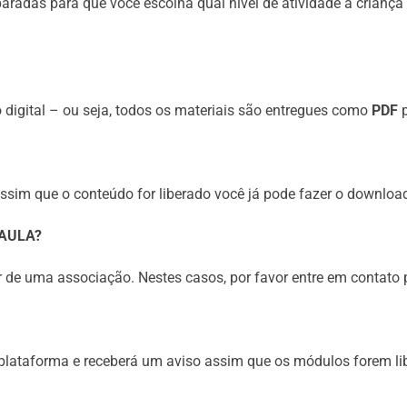
radas para que você escolha qual nível de atividade a criança 
 digital – ou seja, todos os materiais são entregues como
PDF
p
assim que o conteúdo for liberado você já pode fazer o downloa
 AULA?
r de uma associação. Nestes casos, por favor entre em contato 
à plataforma e receberá um aviso assim que os módulos forem li