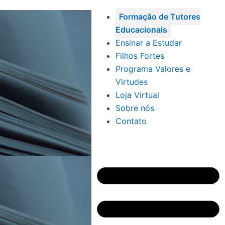
Formação de Tutores
Educacionais
Ensinar a Estudar
Filhos Fortes
Programa Valores e
Virtudes
Loja Virtual
Sobre nós
Contato