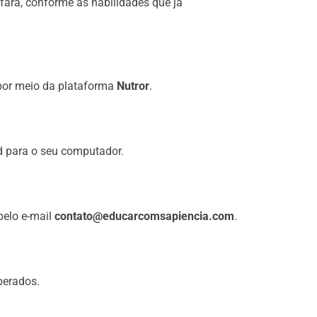
fará, conforme as habilidades que já
or meio da plataforma
Nutror
.
d para o seu computador.
pelo e-mail
contato@educarcomsapiencia.com
.
berados.