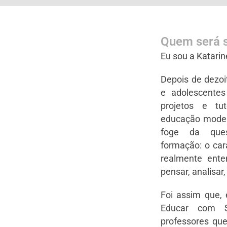
Quem será s
Eu sou a Katari
Depois de dezoi
e adolescentes
projetos e tut
educação moder
foge da que
formação: o cará
realmente ente
pensar, analisar
Foi assim que,
Educar com S
professores qu